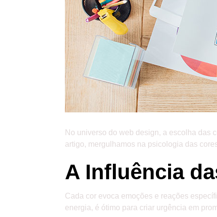
No universo do web design, a escolha das c
artigo, mergulhamos na psicologia das cores
A Influência d
Cada cor evoca emoções e reações específica
energia, é ótimo para criar urgência em pro