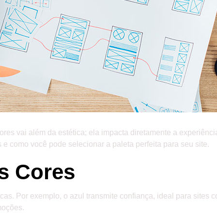
ores vai além da estética; ela impacta diretamente a experiênc
 e como você pode selecionar a paleta perfeita para seu site.
as Cores
s. Por exemplo, o azul transmite confiança, ideal para sites c
moções.