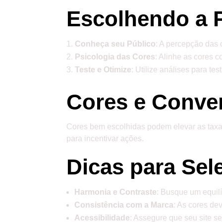
Escolhendo a P
Conheça seu Público
: A percepção das 
Psicologia das Cores
: Alinhe as cores 
Teste e Otimize
: Utilize análises para t
Cores e Conve
Cores bem escolhidas podem elevar as taxa
para incentivar ações.
Dicas para Sel
Harmonia e Contraste
: Busque um equilí
Consistência com a Marca
: As cores dev
Acessibilidade
: Assegure que seu site se