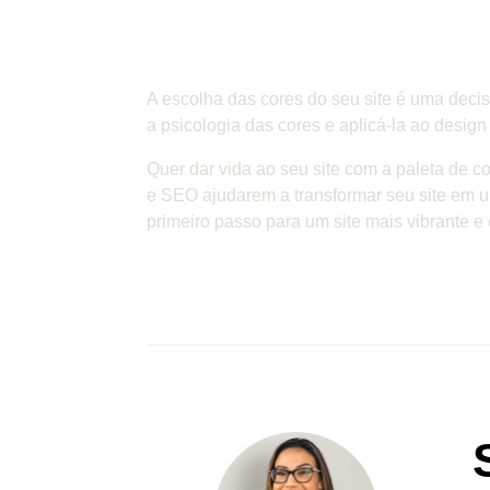
Conclusão
A escolha das cores do seu site é uma deci
a psicologia das cores e aplicá-la ao design
Quer dar vida ao seu site com a paleta de c
e SEO ajudarem a transformar seu site em um
primeiro passo para um site mais vibrante e