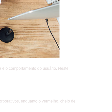
ia e o comportamento do usuário. Neste
orporativos, enquanto o vermelho, cheio de