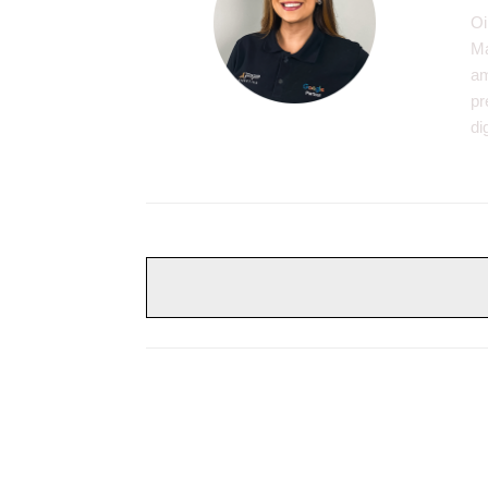
Oi
Ma
am
pr
di