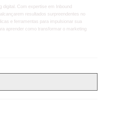
g digital. Com expertise em Inbound
 alcançarem resultados surpreendentes no
dicas e ferramentas para impulsionar sua
 para aprender como transformar o marketing