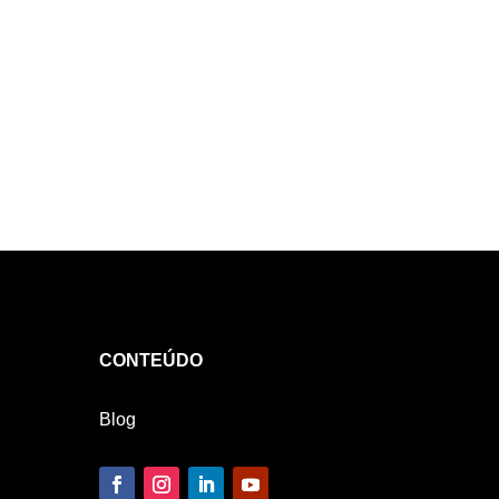
para o sucesso de qualquer negócio
online. A...
CONTEÚDO
Blog