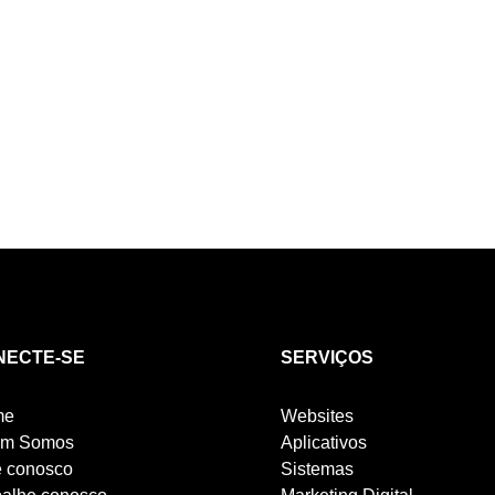
confiança e credibilidade para
websites. Em um...
NECTE-SE
SERVIÇOS
me
Websites
m Somos
Aplicativos
e conosco
Sistemas