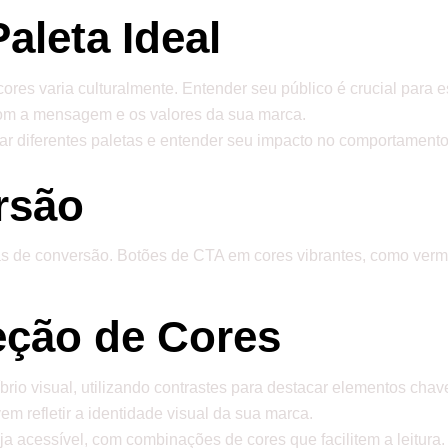
aleta Ideal
cores varia culturalmente. Entender seu público é crucial para
com a mensagem e os valores da sua marca.
estar diferentes paletas e entender seu impacto no comportamento
rsão
s de conversão. Botões de CTA em cores vibrantes, como verme
eção de Cores
brio visual, utilizando contrastes para destacar elementos chav
em refletir a identidade visual da sua marca.
ja acessível, com combinações de cores que facilitem a leitura.