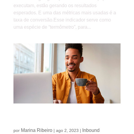
executam, estão gerando os resultados
esperados. E uma das métricas mais usadas é a
taxa de conversão.Esse indicador serve como
uma espécie de “termômetro”, para...
Principais dicas de como aumentar a taxa de
abertura de e-mails
Marina Ribeiro
Inbound
por
|
ago 2, 2023
|