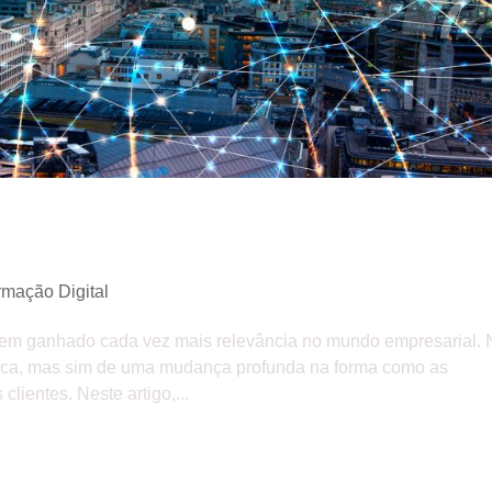
turo das empresas
rmação Digital
 tem ganhado cada vez mais relevância no mundo empresarial.
gica, mas sim de uma mudança profunda na forma como as
ientes. Neste artigo,...