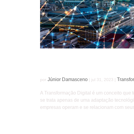
Como a Transformação Digital impacta o fu
Júnior Damasceno
Transfo
por
|
jul 31, 2023
|
A Transformação Digital é um conceito que
se trata apenas de uma adaptação tecnoló
empresas operam e se relacionam com seus cl